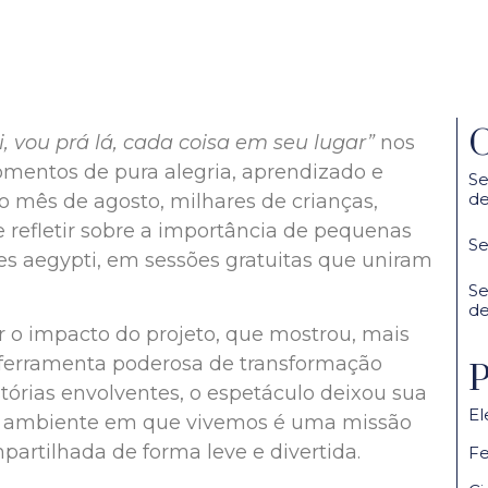
O
, vou prá lá, cada coisa em seu lugar”
nos
mentos de pura alegria, aprendizado e
Se
de
 mês de agosto, milhares de crianças,
e refletir sobre a importância de pequenas
Se
s aegypti, em sessões gratuitas que uniram
Se
de
 o impacto do projeto, que mostrou, mais
ferramenta poderosa de transformação
P
stórias envolventes, o espetáculo deixou sua
El
o ambiente em que vivemos é uma missão
partilhada de forma leve e divertida.
Fe