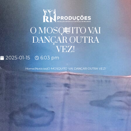
O MOSQUITO VAI
DANÇAR OUTRA
VEZ!
2025-01-15
6:03 pm
Home
|
Notícias
|
O MOSQUITO VAI DANÇAR OUTRA VEZ!