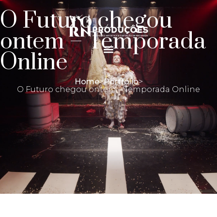
O Futuro chegou
ontem – Temporada
Online
Home
>
Portfólio
>
O Futuro chegou ontem – Temporada Online