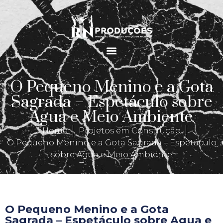
O Pequeno Menino e a Gota
Sagrada – Espetáculo sobre
Agua e Meio Ambiente
Home
Projetos em Construção
O Pequeno Menino e a Gota Sagrada – Espetáculo
sobre Agua e Meio Ambiente
O Pequeno Menino e a Gota
Sagrada – Espetáculo sobre Agua e